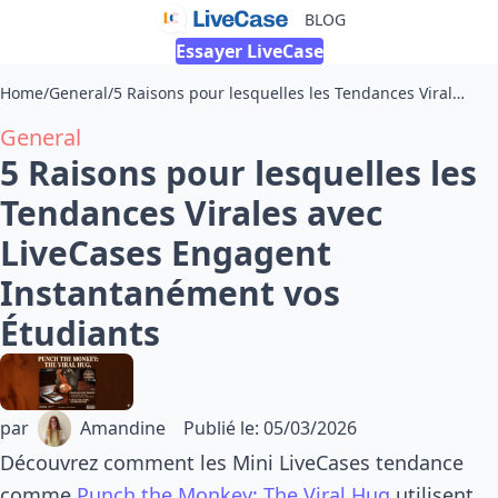
BLOG
Essayer LiveCase
Home
/
General
/
5 Raisons pour lesquelles les Tendances Virales avec LiveCases Engagent Instantanément vos Étudiants
General
5 Raisons pour lesquelles les
Tendances Virales avec
LiveCases Engagent
Instantanément vos
Étudiants
par
Amandine
Publié le
:
05/03/2026
Découvrez comment les Mini LiveCases tendance
comme
Punch the Monkey: The Viral Hug
utilisent