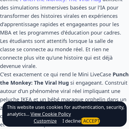
des simulations immersives basées sur l'IA pour
transformer des histoires virales en expériences
d'apprentissage rapides et engageantes pour les
MBA et les programmes d'éducation pour cadres.
Les étudiants sont attentifs lorsque la salle de
classe se connecte au monde réel. Et rien ne
connecte plus vite qu'une histoire qui est déjà
devenue virale.
C'est exactement ce qui rend le Mini LiveCase
Punch
the Monkey: The Viral Hug
si engageant. Construit
autour d'un phénomène viral réel impliquant une
peluche IKEA et un bébé macaque orphelin dans un
This website uses cookies for authentication, security,
zoo japonais, la simulation plonge les apprenants
analytics...
View Cookie Policy
dans une situation qui semble immédiate, familière
Customize
I decline
I ACCEPT
et culturellement pertinente.