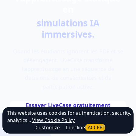
en
simulations IA
immersives.
Quand les étudiants ignorent les PDF et se
désengagent, LiveCase transforme
l'apprentissage en une séquence de
décisions, de conséquences et de
participation active.
Essayer LiveCase gratuitement
This website uses cookies for authentication, security,
Explorer le catalogue
analytics...
View Cookie Policy
Customize
I decline
I ACCEPT