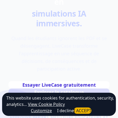
en
simulations IA
immersives.
Quand les étudiants ignorent les PDF et se
désengagent, LiveCase transforme
l'apprentissage en une séquence de
décisions, de conséquences et de
participation active.
Essayer LiveCase gratuitement
Explorer le catalogue
This website uses cookies for authentication, security,
analytics...
View Cookie Policy
Customize
I decline
I ACCEPT
APPROUVÉ PAR LES MEILLEURS ÉDUCATEURS ET