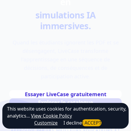
en
simulations IA
immersives.
Quand les étudiants ignorent les PDF et se
désengagent, LiveCase transforme
l'apprentissage en une séquence de
décisions, de conséquences et de
participation active.
Essayer LiveCase gratuitement
Explorer le catalogue
This website uses cookies for authentication, security,
analytics...
View Cookie Policy
Customize
I decline
I ACCEPT
APPROUVÉ PAR LES MEILLEURS ÉDUCATEURS ET