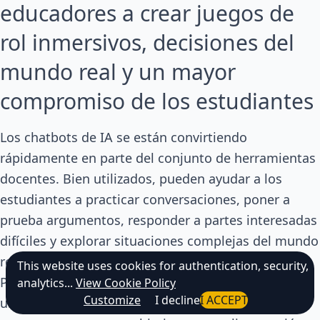
educadores a crear juegos de
rol inmersivos, decisiones del
mundo real y un mayor
compromiso de los estudiantes
Los chatbots de IA se están convirtiendo
rápidamente en parte del conjunto de herramientas
docentes. Bien utilizados, pueden ayudar a los
estudiantes a practicar conversaciones, poner a
prueba argumentos, responder a partes interesadas
difíciles y explorar situaciones complejas del mundo
real en un entorno seguro.
This website uses cookies for authentication, security,
Pero un chatbot por sí solo no es automáticamente
analytics...
View Cookie Policy
Customize
I decline
I ACCEPT
una experiencia de aprendizaje. Sigue necesitando