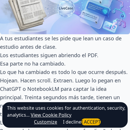
A tus estudiantes se les pide que lean un caso de
estudio antes de clase.
Los estudiantes siguen abriendo el PDF.
Esa parte no ha cambiado.
Lo que ha cambiado es todo lo que ocurre después.
Hojean. Hacen scroll. Extraen. Luego lo pegan en
ChatGPT o NotebookLM para captar la idea
principal. Treinta segundos más tarde, tienen un
resumen limpio, los puntos clave y hasta algunos
This website uses cookies for authentication, security,
temas de debate.
analytics...
View Cookie Policy
Customize
I decline
I ACCEPT
Llegan a clase "preparados."