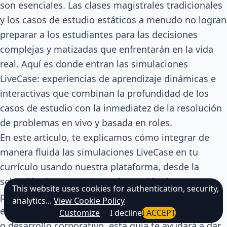
son esenciales. Las clases magistrales tradicionales
y los casos de estudio estáticos a menudo no logran
preparar a los estudiantes para las decisiones
complejas y matizadas que enfrentarán en la vida
real. Aquí es donde entran las simulaciones
LiveCase: experiencias de aprendizaje dinámicas e
interactivas que combinan la profundidad de los
casos de estudio con la inmediatez de la resolución
de problemas en vivo y basada en roles.
En este artículo, te explicamos cómo integrar de
manera fluida las simulaciones LiveCase en tu
currículo usando nuestra plataforma, desde la
selección de un caso hasta la gestión de
This website uses cookies for authentication, security,
participantes y el análisis de resultados. Ya sea que
analytics...
View Cookie Policy
enseñes en educación superior, formación ejecutiva
Customize
I decline
I ACCEPT
o desarrollo corporativo, esta guía te ayudará a dar