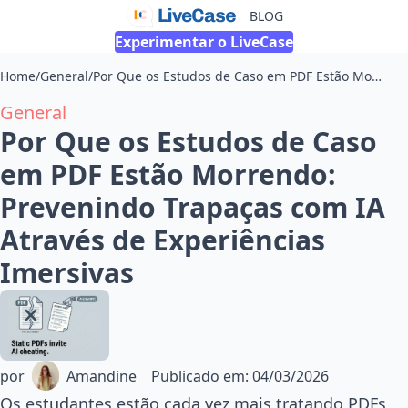
BLOG
Experimentar o LiveCase
Home
/
General
/
Por Que os Estudos de Caso em PDF Estão Morrendo: Prevenindo Trapaças com IA Através de Experiências Imersivas
General
Por Que os Estudos de Caso
em PDF Estão Morrendo:
Prevenindo Trapaças com IA
Através de Experiências
Imersivas
por
Amandine
Publicado em
:
04/03/2026
Os estudantes estão cada vez mais tratando PDFs