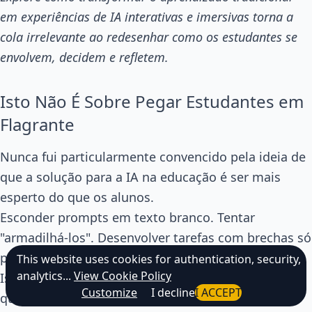
em experiências de IA interativas e imersivas torna a
cola irrelevante ao redesenhar como os estudantes se
envolvem, decidem e refletem.
Isto Não É Sobre Pegar Estudantes em
Flagrante
Nunca fui particularmente convencido pela ideia de
que a solução para a IA na educação é ser mais
esperto do que os alunos.
Esconder prompts em texto branco. Tentar
"armadilhá-los". Desenvolver tarefas com brechas só
para ver quem cai nelas.
This website uses cookies for authentication, security,
analytics...
View Cookie Policy
Isso não parece um bom ensino. Parece um jogo
Customize
I decline
I ACCEPT
que ninguém realmente vence.