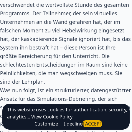
verschwendet die wertvollste Stunde des gesamten
Programms. Der Teilnehmer, der sein virtuelles
Unternehmen an die Wand gefahren hat, der im
falschen Moment zu viel Hebelwirkung eingesetzt
hat, der kaskadierende Signale ignoriert hat, bis das
System ihn bestraft hat – diese Person ist Ihre
größte Bereicherung für den Unterricht. Die
schlechtesten Entscheidungen im Raum sind keine
Peinlichkeiten, die man wegschweigen muss. Sie
sind der Lehrplan.
Was nun folgt, ist ein strukturierter, datengestützter
Ansatz für das Simulations-Debriefing, der sich
seine intellektuelle Architektur vom Unterricht nach
This website uses cookies for authentication, security,
der Sokratischen Methode leiht und diese mit
analytics...
View Cookie Policy
Customize
I decline
I ACCEPT
Raketentreibstoff betreibt: dem rohen